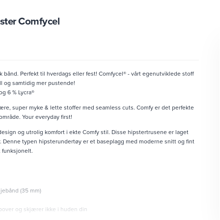
ster Comfycel
 bånd. Perfekt til hverdags eller fest! Comfycel® - vårt egenutviklede stoff
l og samtidig mer pustende!
 og 6 % Lycra®
rnære, super myke & lette stoffer med seamless cuts. Comfy er det perfekte
mråde. Your everyday first!
 design og utrolig komfort i ekte Comfy stil. Disse hipstertrusene er laget
r. Denne typen hipsterundertøy er et baseplagg med moderne snitt og fint
 funksjonelt.
djebånd (35 mm)
pover og skjærer ikke i huden din