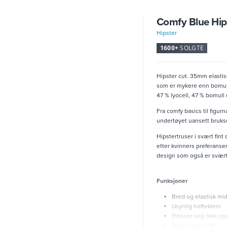
Comfy Blue Hip
Hipster
1600+
SOLGTE
Hipster cut. 35mm elastisk
som er mykere enn bomul
47 % lyocell, 47 % bomull
Fra comfy basics til figu
undertøyet uansett brukso
Hipstertruser i svært fint
etter kvinners preferanse
design som også er svært
Funksjoner
Bred og elastisk mi
Usynlig hofteklem
Presser seg ikke op
Svært myk stoff