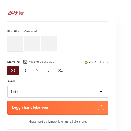
249
kr
Blue Hipster Comfycel
Vis størrelsesguide
Størrelse
Kun 3 på lager
XS
S
M
L
XL
Antall
Legg i handlekurven
Gratis frakt og lynrask levering på alle ordre.