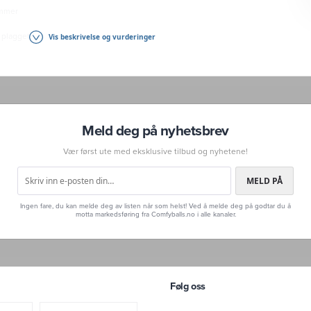
ømmer
 plagget.
Vis beskrivelse og vurderinger
ller Klarna
Meld deg på nyhetsbrev
or:
øyeste kvalitet for maksimal komfort og holdbarhet. Utrolig mykt,
Vær først ute med eksklusive tilbud og nyhetene!
 waistband med godt vertikalt hold sørger for en elastikk i verdensklasse.
 alle våre stoffblandinger kombinert med ekte flatlocksømmer muliggjør et
MELD PÅ
produkter like komfortable på innsiden som de er fine på utsiden. Alle
ksimal komfort og bevegelsesfrihet. Alle undertøyene er Oeko-Tex
Ingen fare, du kan melde deg av listen når som helst! Ved å melde deg på godtar du å
manøytraliserer vi alle Comfy i samarbeid med ClimatePartner GmbH. Det betyr
motta markedsføring fra Comfyballs.no i alle kanaler.
amlede karbonutslipp frem til produktet er i kundens hender, og disse
takelse i to karbonutligningsprosjekter.
SKU:
38-40-XS
EAN:
7072440037789
SKU2:
I/A
Følg oss