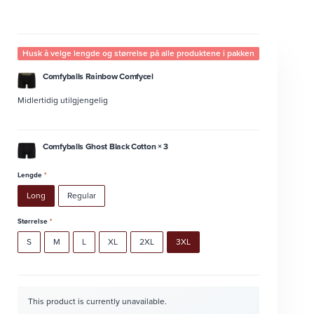
Husk å velge lengde og størrelse på alle produktene i pakken
Comfyballs Rainbow Comfycel
Midlertidig utilgjengelig
Comfyballs Ghost Black Cotton × 3
Lengde
*
Long
Regular
Størrelse
*
S
M
L
XL
2XL
3XL
This product is currently unavailable.