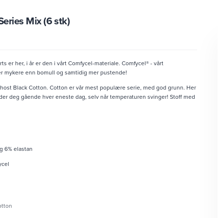
eries Mix (6 stk)
 er her, i år er den i vårt Comfycel-materiale. Comfycel® - vårt
er mykere enn bomull og samtidig mer pustende!
host Black Cotton. Cotton er vår mest populære serie, med god grunn. Her
der deg gående hver eneste dag, selv når temperaturen svinger! Stoff med
og 6% elastan
ycel
otton