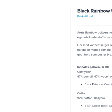
Black Rainbow S
Pakketilbud
Årets Rainbow-boksershorts
egenutviklede stoff som 
Her med vår bestselger G
har du en modell som hol
godt hold som puster bra.
Innhold i pakken - 6 stk
Comfycel®
47% bomull, 47% lyocell 
3 stk Rainbow Comf
Cotton
92% cotton, 8%Lycra
3 stk Ghost Black C