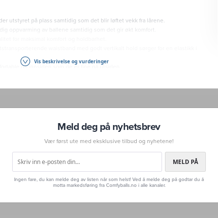
er utstyret på plass samtidig som det blir løftet vekk fra lårene.
ig oppvarming av ballene samtidig som det gir økt komfort.
litet for maksimal komfort og holdbarhet.
stransporterende waistband med godt vertikalt hold sørger for en elastikk i
Vis beskrivelse og vurderinger
ortable på innsiden som de er fine på utsiden.
lativt lave i livet, og vinklet forover (lavere livhøyde foran enn bak) for
 bevegelsesfrihet.
Tex sertifisert.
es som ett produkt. Ønsker du å returnere må du returnere hele
Meld deg på nyhetsbrev
 plagget.
Vær først ute med eksklusive tilbud og nyhetene!
MELD PÅ
eller Klarna
Ingen fare, du kan melde deg av listen når som helst! Ved å melde deg på godtar du å
motta markedsføring fra Comfyballs.no i alle kanaler.