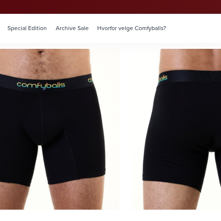
Special Edition
Archive Sale
Hvorfor velge Comfyballs?