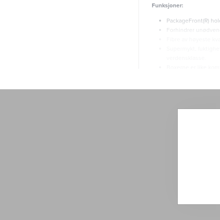
Funksjoner:
PackageFront(R) hold
Forhindrer unødvend
Fibre av høyeste kva
Supermykt, fuktighet
verdensklasse.
Boxerne er like komf
Alle Comfyballs er re
maksimal komfort og
Alle boxere er Oeko-
Dette pakketilbudet selg
pakketilbudet.
Følg vaskeinstruksene på
Gratis frakt
Kan betales med Vipps 