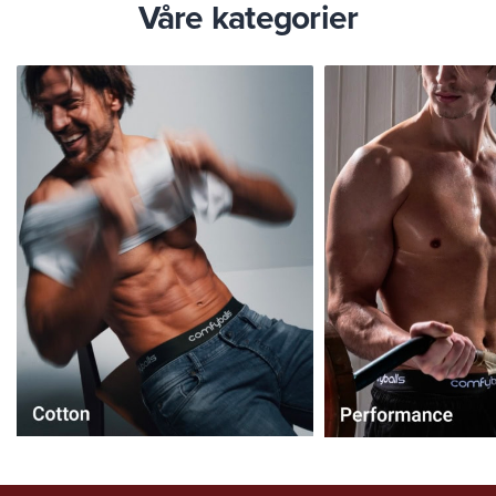
Våre kategorier
page
page