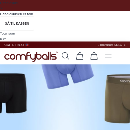
Handlekurv
✕
Handlekurven er tom
GÅ TIL KASSEN
Total sum
0
kr
GRATIS FRAKT
3.000.000+ SOLGTE