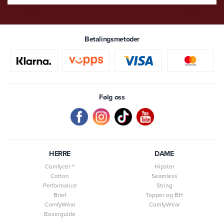
Betalingsmetoder
Følg oss
HERRE
DAME
Comfycel ®
Hipster
Cotton
Seamless
Performance
String
Brief
Topper og BH
ComfyWear
ComfyWear
Boxerguide