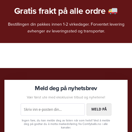
Gratis frakt på alle ordre
Bestillingen din pakkes innen 1-2 virkedager. Forventet levering
avhenger av leveringssted og transportør.
Meld deg på nyhetsbrev
Vær først ute med eksklusive tilbud og nyhetene!
MELD PÅ
Ingen fare, du kan melde deg av listen når som helst! Ved å melde
deg på godtar du å motta markedsføring fra Comfyballs.no i alle
kanaler.