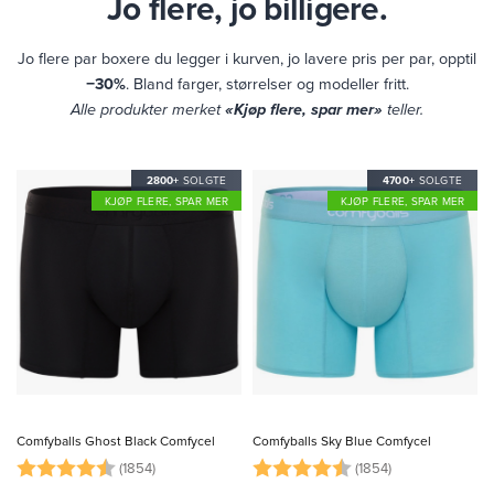
Jo flere, jo billigere.
Jo flere par boxere du legger i kurven, jo lavere pris per par, opptil
−30%
. Bland farger, størrelser og modeller fritt.
Alle produkter merket
«Kjøp flere, spar mer»
teller.
2800+
SOLGTE
4700+
SOLGTE
KJØP FLERE, SPAR MER
KJØP FLERE, SPAR MER
This
This
product
product
Comfyballs Ghost Black Comfycel
Comfyballs Sky Blue Comfycel
has
has
Karakter:
4.4 av 5 mulige
Karakter:
4.4 av 5 mulige
(1854)
(1854)
multiple
multiple